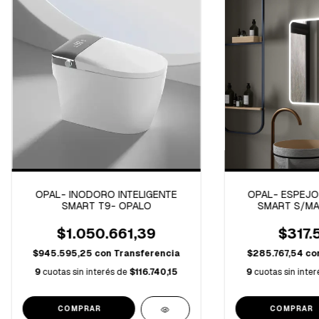
OPAL- INODORO INTELIGENTE
OPAL- ESPEJO
SMART T9- OPALO
SMART S/MA
RLM6
$1.050.661,39
$317.
$945.595,25
con
Transferencia
$285.767,54
co
9
cuotas sin interés de
$116.740,15
9
cuotas sin inte