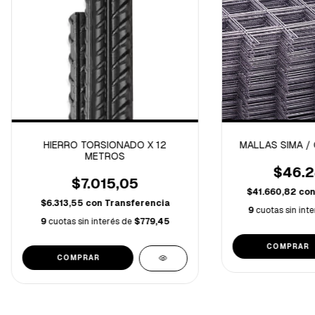
HIERRO TORSIONADO X 12
MALLAS SIMA /
METROS
$46.2
$7.015,05
$41.660,82
co
$6.313,55
con
Transferencia
9
cuotas sin int
9
cuotas sin interés de
$779,45
COMPRAR
COMPRAR