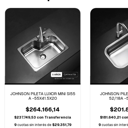
JOHNSON PILETA LUXOR MINI SI55
JOHNSON PILE
A -55X41.5X20
52/18A -
$264.166,14
$201.
$237.749,53
con
Transferencia
$181.640,21
co
9
cuotas sin interés de
$29.351,79
9
cuotas sin inte