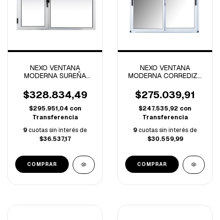
NEXO VENTANA
NEXO VENTANA
MODERNA SUREÑA
MODERNA CORREDIZA
1.20x1.10 MTS
VIDRIO ENTERO
APERTURA DERECHA
1.50x1.10 MTS
$328.834,49
$275.039,91
$295.951,04
con
$247.535,92
con
Transferencia
Transferencia
9
cuotas sin interés de
9
cuotas sin interés de
$36.537,17
$30.559,99