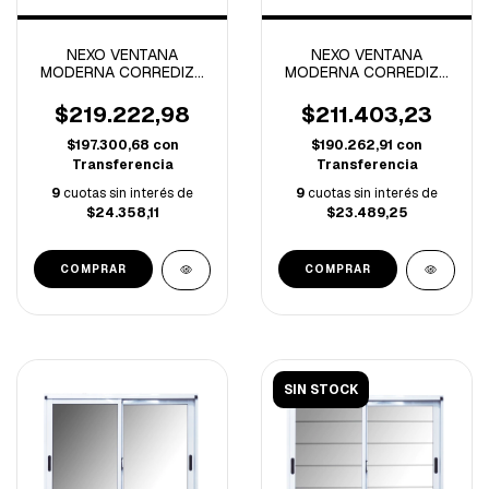
NEXO VENTANA
NEXO VENTANA
MODERNA CORREDIZA
MODERNA CORREDIZA
VIDRIO ENTERO
VIDRIO ENTERO
1.00x1.00 MTS
1.50x0.60 MTS
$219.222,98
$211.403,23
$197.300,68
con
$190.262,91
con
Transferencia
Transferencia
9
cuotas sin interés de
9
cuotas sin interés de
$24.358,11
$23.489,25
SIN STOCK