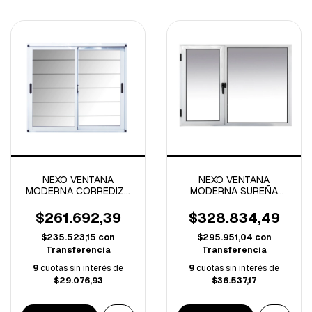
NEXO VENTANA
NEXO VENTANA
MODERNA CORREDIZA
MODERNA SUREÑA
VIDRIO ENTERO
1.20x1.10 MTS
1.20x0.60 MTS CON
APERTURA IZQUIERDA
$261.692,39
$328.834,49
REJA
$235.523,15
con
$295.951,04
con
Transferencia
Transferencia
9
cuotas sin interés de
9
cuotas sin interés de
$29.076,93
$36.537,17