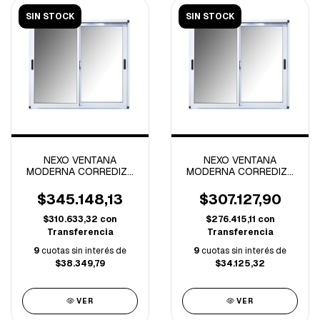
SIN STOCK
SIN STOCK
NEXO VENTANA
NEXO VENTANA
MODERNA CORREDIZA
MODERNA CORREDIZA
VIDRIO ENTERO
VIDRIO ENTERO
1.50x1.50 MTS
1.20x1.50 MTS
$345.148,13
$307.127,90
$310.633,32
con
$276.415,11
con
Transferencia
Transferencia
9
cuotas sin interés de
9
cuotas sin interés de
$38.349,79
$34.125,32
VER
VER