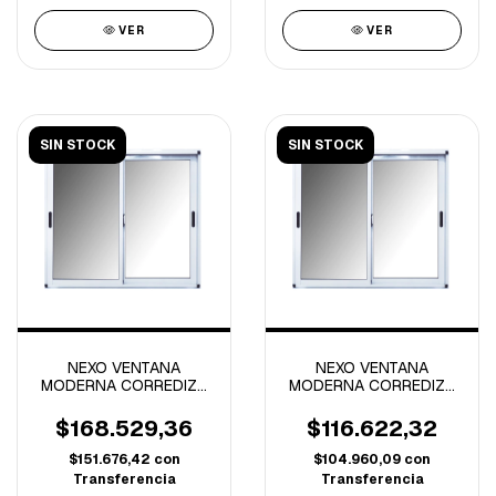
VER
VER
SIN STOCK
SIN STOCK
NEXO VENTANA
NEXO VENTANA
MODERNA CORREDIZA
MODERNA CORREDIZA
VIDRIO ENTERO
VIDRIO ENTERO
1.00x0.60 MTS
0.60x0.40 MTS
$168.529,36
$116.622,32
$151.676,42
con
$104.960,09
con
Transferencia
Transferencia