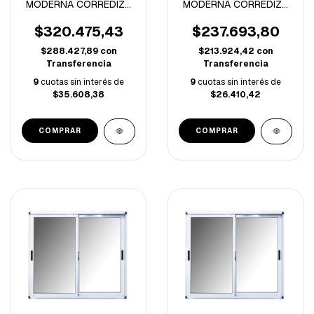
MODERNA CORREDIZA
MODERNA CORREDIZA
VIDRIO ENTERO
VIDRIO ENTERO
1.80x1.10 MTS
1.20x1.00 MTS
$320.475,43
$237.693,80
$288.427,89
con
$213.924,42
con
Transferencia
Transferencia
9
cuotas sin interés de
9
cuotas sin interés de
$35.608,38
$26.410,42