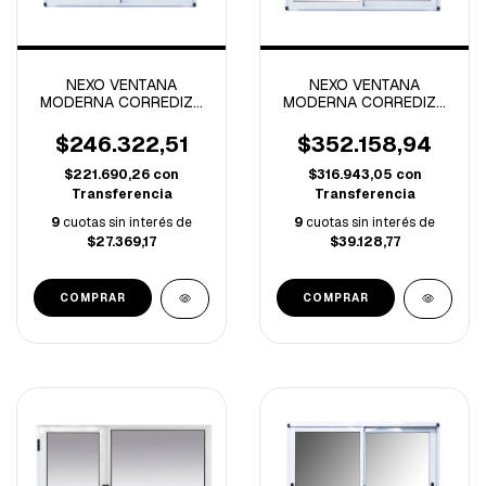
NEXO VENTANA
NEXO VENTANA
MODERNA CORREDIZA
MODERNA CORREDIZA
VIDRIO ENTERO
VIDRIO ENTERO
1.20x1.10 MTS
1.20x1.10 MTS CON
$246.322,51
$352.158,94
REJA
$221.690,26
con
$316.943,05
con
Transferencia
Transferencia
9
cuotas sin interés de
9
cuotas sin interés de
$27.369,17
$39.128,77