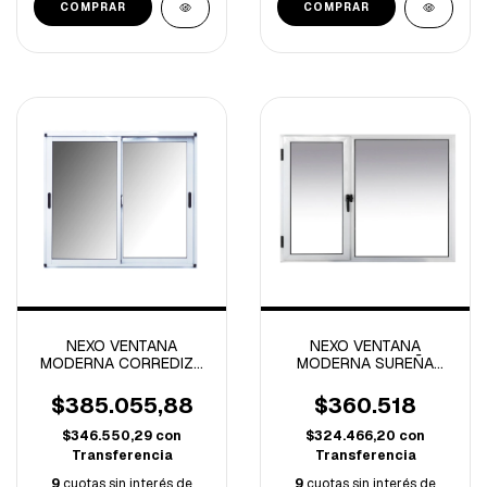
NEXO VENTANA
NEXO VENTANA
MODERNA CORREDIZA
MODERNA SUREÑA
VIDRIO ENTERO
1.50x1.10 MTS
1.80x1.50 MTS
APERTURA DERECHA
$385.055,88
$360.518
$346.550,29
con
$324.466,20
con
Transferencia
Transferencia
9
cuotas sin interés de
9
cuotas sin interés de