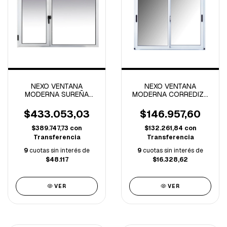
NEXO VENTANA
NEXO VENTANA
MODERNA SUREÑA
MODERNA CORREDIZA
1.50x1.50 MTS
VIDRIO ENTERO
APERTURA DERECHA
1.00x0.40 MTS
$433.053,03
$146.957,60
$389.747,73
con
$132.261,84
con
Transferencia
Transferencia
9
cuotas sin interés de
9
cuotas sin interés de
$48.117
$16.328,62
VER
VER