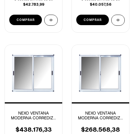
$42.783,99
$40.057,56
NEXO VENTANA
NEXO VENTANA
MODERNA CORREDIZA
MODERNA CORREDIZA
VIDRIO ENTERO
VIDRIO ENTERO
1.50x2.00 MTS
1.50x1.00 MTS
$438.176,33
$268.568,38