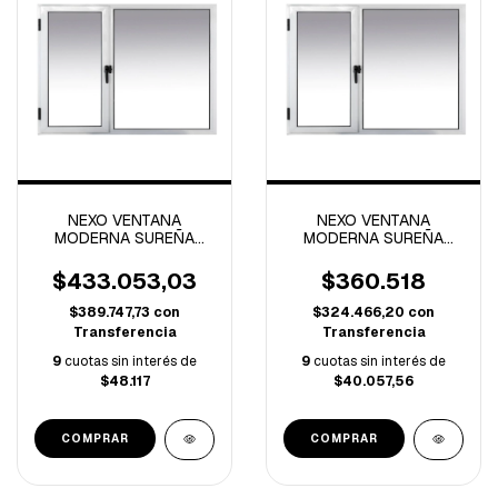
NEXO VENTANA
NEXO VENTANA
MODERNA SUREÑA
MODERNA SUREÑA
1.50x1.50 APERTURA
1.50x1.10 MTS
IZQUIERDA
APERTURA IZQUIERDA
$433.053,03
$360.518
$389.747,73
con
$324.466,20
con
Transferencia
Transferencia
9
cuotas sin interés de
9
cuotas sin interés de
$48.117
$40.057,56