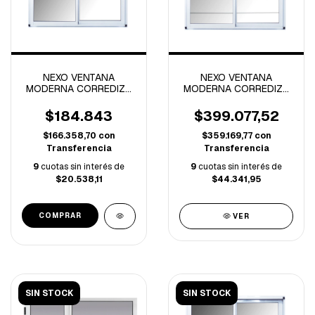
NEXO VENTANA
NEXO VENTANA
MODERNA CORREDIZA
MODERNA CORREDIZA
VIDRIO ENTERO
VIDRIO ENTERO
1.20x0.60 MTS
1.50x1.10 MTS CON
$184.843
$399.077,52
REJA
$166.358,70
con
$359.169,77
con
Transferencia
Transferencia
9
cuotas sin interés de
9
cuotas sin interés de
$20.538,11
$44.341,95
VER
SIN STOCK
SIN STOCK