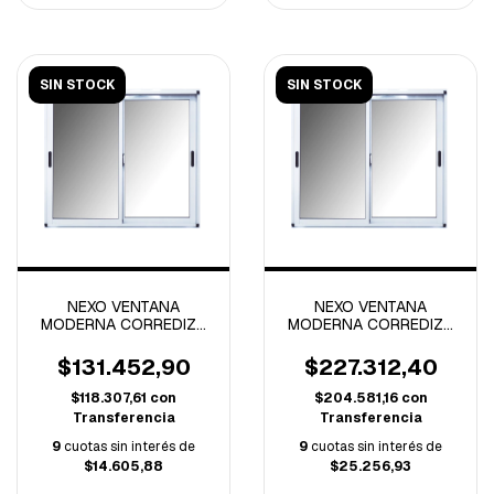
SIN STOCK
SIN STOCK
NEXO VENTANA
NEXO VENTANA
MODERNA CORREDIZA
MODERNA CORREDIZA
VIDRIO ENTERO
VIDRIO ENTERO
0.80x0.40 MTS
1.00x1.10 MTS
$131.452,90
$227.312,40
$118.307,61
con
$204.581,16
con
Transferencia
Transferencia
9
cuotas sin interés de
9
cuotas sin interés de
$14.605,88
$25.256,93