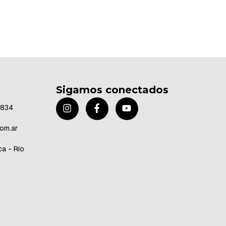
Sigamos conectados
8834
om.ar
a - Río