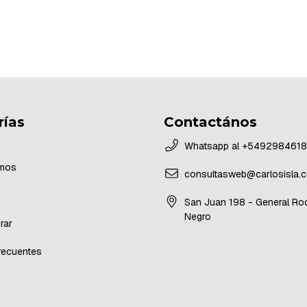
rías
Contactános
Whatsapp al +549298461
mos
consultasweb@carlosisla.c
San Juan 198 - General Roc
Negro
rar
recuentes