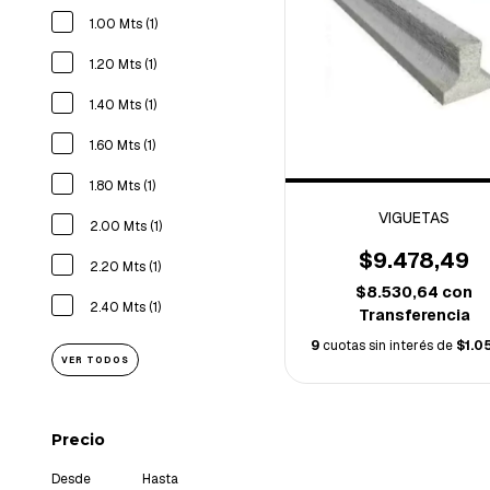
1.00 Mts (1)
1.20 Mts (1)
1.40 Mts (1)
1.60 Mts (1)
1.80 Mts (1)
VIGUETAS
2.00 Mts (1)
$9.478,49
2.20 Mts (1)
$8.530,64
con
2.40 Mts (1)
Transferencia
9
cuotas sin interés de
$1.0
VER TODOS
Precio
Desde
Hasta