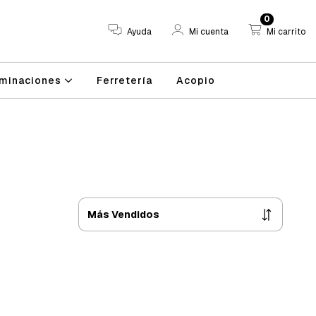
0
Ayuda
Mi cuenta
Mi carrito
minaciones
Ferretería
Acopio