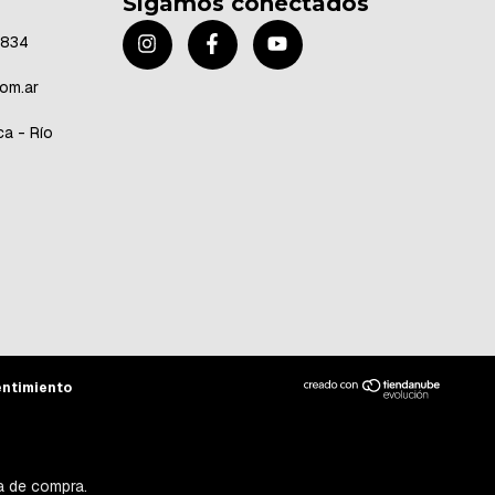
Sigamos conectados
8834
om.ar
a - Río
entimiento
ia de compra.