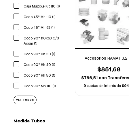
Caja Multiple Kit 110 (1)
Codo 45º Mh 110 (1)
Codo 45º Mh 63 (1)
Codo 90º 110x63 C/3
Acom (1)
Codo 90º Hh 110 (1)
Accesorios RAMAT 3,2
Codo 90º Hh 40 (1)
$851,68
Codo 90º Hh 50 (1)
$766,51
con
Transfere
9
cuotas sin interés de
$94
Codo 90º Mh 110 (1)
VER TODOS
Medida Tubos