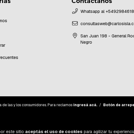
rías
Contactános
Whatsapp al +549298461
mos
consultasweb@carlosisla.c
San Juan 198 - General Roc
Negro
rar
recuentes
a de las y los consumidores. Para reclamos
ingresá acá.
/
Botón de arrep
or este sitio
aceptás el uso de cookies
para agilizar tu experienc