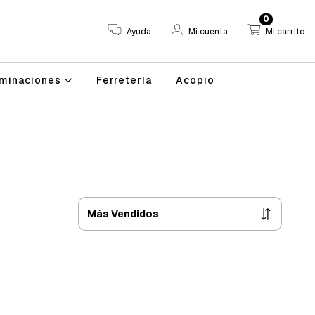
0
Ayuda
Mi cuenta
Mi carrito
minaciones
Ferretería
Acopio