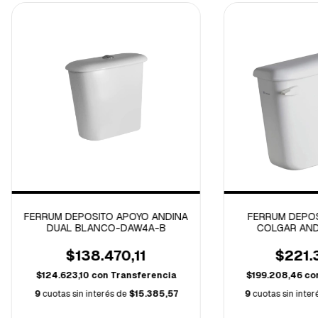
FERRUM DEPOSITO APOYO ANDINA
FERRUM DEPOS
DUAL BLANCO-DAW4A-B
COLGAR AND
$138.470,11
$221.
$124.623,10
con
Transferencia
$199.208,46
co
9
cuotas sin interés de
$15.385,57
9
cuotas sin inte