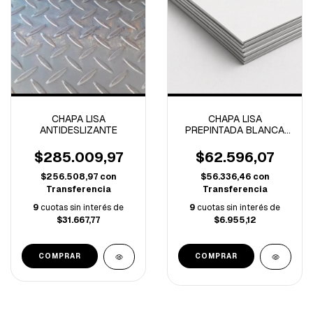
CHAPA LISA
CHAPA LISA
ANTIDESLIZANTE
PREPINTADA BLANCA
Nº25 1.22x2.44m
$285.009,97
$62.596,07
$256.508,97
con
$56.336,46
con
Transferencia
Transferencia
9
cuotas sin interés de
9
cuotas sin interés de
$31.667,77
$6.955,12
COMPRAR