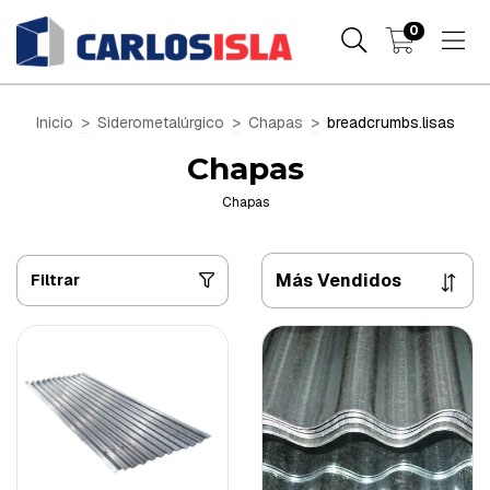
0
Inicio
>
Siderometalúrgico
>
Chapas
>
breadcrumbs.lisas
Chapas
Chapas
Filtrar