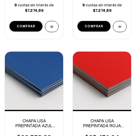
9
cuotas sin interés de
9
cuotas sin interés de
$7.274,89
$7.274,89
CHAPA LISA
CHAPA LISA
PREPINTADA AZUL
PREPINTADA ROJA
MILENIUM Nº25
Nº25 1.22x2.44m
1.22x2.44m