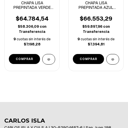
CHAPA LISA
CHAPA LISA
PREPINTADA VERDE
PREPINTADA AZUL
Nº25 1.22x2.44m
VIEJO Nº25 1.22x2.44m
$64.784,54
$66.553,29
$58.306,09
con
$59.897,96
con
Transferencia
Transferencia
9
cuotas sin interés de
9
cuotas sin interés de
$7.198,28
$7.394,81
CARLOS ISLA
CARLOS ISLA Y CIA S A | 30-52904657-6 | San Juan 198,