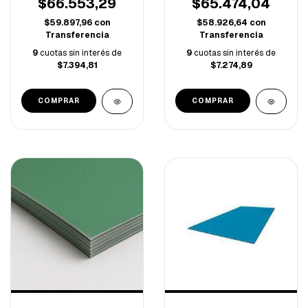
$66.553,29
$65.474,04
$59.897,96
con
$58.926,64
con
Transferencia
Transferencia
9
cuotas sin interés de
9
cuotas sin interés de
$7.394,81
$7.274,89