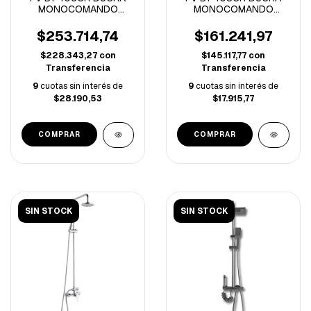
MONOCOMANDO
MONOCOMANDO
C/TRANSFERENCIA
SIN/TRANSFERENCIA
ARIZONA CROMO
ARIZONA CROMO
$253.714,74
$161.241,97
$228.343,27
con
$145.117,77
con
Transferencia
Transferencia
9
cuotas sin interés de
9
cuotas sin interés de
$28.190,53
$17.915,77
SIN STOCK
SIN STOCK