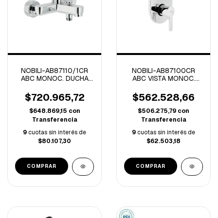
NOBILI-AB87110/1CR
NOBILI-AB87100CR
ABC MONOC. DUCHA
ABC VISTA MONOC.
C/TRANSF CROMO
DUCHA C/TRANSF
CROMO
$720.965,72
$562.528,66
$648.869,15
con
$506.275,79
con
Transferencia
Transferencia
9
cuotas sin interés de
9
cuotas sin interés de
$80.107,30
$62.503,18