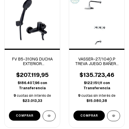
FV B5-310NG DUCHA
VASSER-27/1040.P
EXTERIOR
TREVA JUEGO BAÑERA
MONOCOMANDO
C/TRANSFERENCIA
PUELO NEGRO
CROMO PDI
$207.119,95
$135.723,46
$186.407,96
con
$122.151,11
con
Transferencia
Transferencia
9
cuotas sin interés de
9
cuotas sin interés de
$23.013,33
$15.080,38