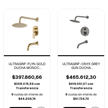
ULTRAGRIF-FLYN GOLD
ULTRAGRIF-ONYX GREY
DUCHA MONOC.
GUN DUCHA
C/TRANSF -
MONOCOMANDO
UGM1022G01-
C/TRANSFERENCIA -
$397.860,66
$465.612,30
UGL1033GG01-
$358.074,59
con
$419.051,07
con
Transferencia
Transferencia
9
cuotas sin interés de
9
cuotas sin interés de
$44.206,74
$51.734,70