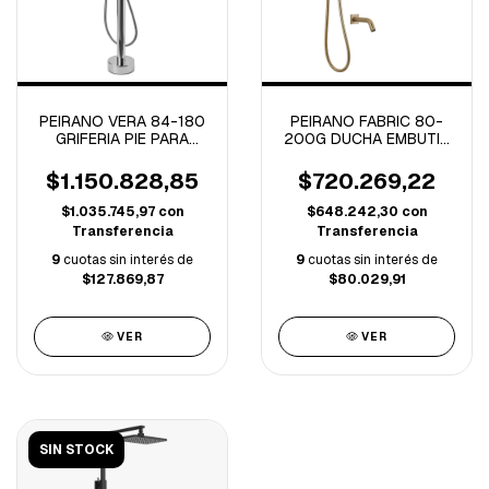
PEIRANO VERA 84-180
PEIRANO FABRIC 80-
GRIFERIA PIE PARA
200G DUCHA EMBUTIR
BAÑERA EXENTA VERA
MONOCOMANDO 3
(B)
FUNCIONES FABRIC
$1.150.828,85
$720.269,22
GOLD (B)
$1.035.745,97
con
$648.242,30
con
Transferencia
Transferencia
9
cuotas sin interés de
9
cuotas sin interés de
$127.869,87
$80.029,91
VER
VER
SIN STOCK