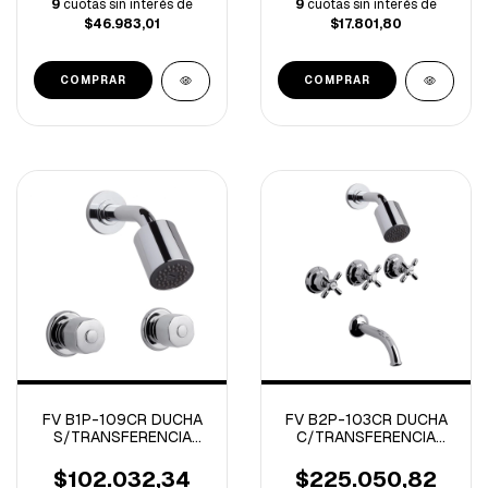
9
cuotas sin interés de
9
cuotas sin interés de
$46.983,01
$17.801,80
FV B1P-109CR DUCHA
FV B2P-103CR DUCHA
S/TRANSFERENCIA
C/TRANSFERENCIA
ARIZONA PLUS
NEWPORT PLUS
$102.032,34
$225.050,82