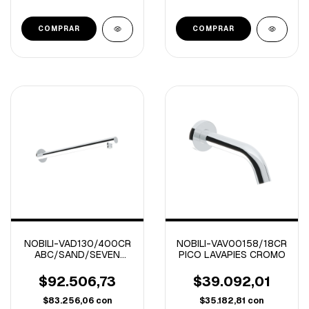
NOBILI-VAD130/400CR
NOBILI-VAV00158/18CR
ABC/SAND/SEVEN
PICO LAVAPIES CROMO
BRAZO DE DUCHA
CROMO 40 CM
$92.506,73
$39.092,01
$83.256,06
con
$35.182,81
con