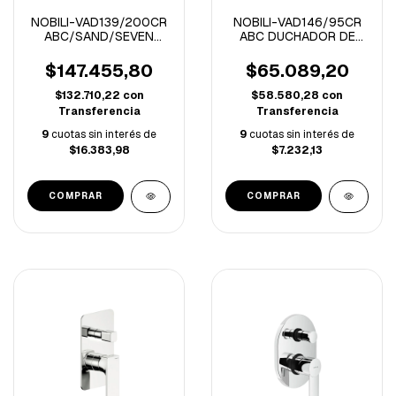
NOBILI-VAD139/200CR
NOBILI-VAD146/95CR
ABC/SAND/SEVEN
ABC DUCHADOR DE
FLOR DE DUCHA
MANO CROMO
CROMO 20 CM
$147.455,80
$65.089,20
$132.710,22
con
$58.580,28
con
Transferencia
Transferencia
9
cuotas sin interés de
9
cuotas sin interés de
$16.383,98
$7.232,13