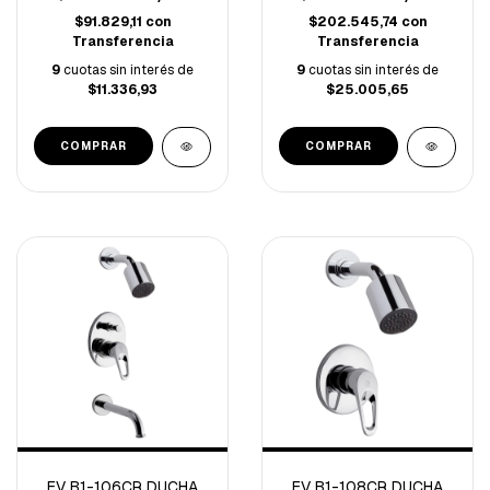
$91.829,11
con
$202.545,74
con
Transferencia
Transferencia
9
cuotas sin interés de
9
cuotas sin interés de
$11.336,93
$25.005,65
FV B1-106CR DUCHA
FV B1-108CR DUCHA