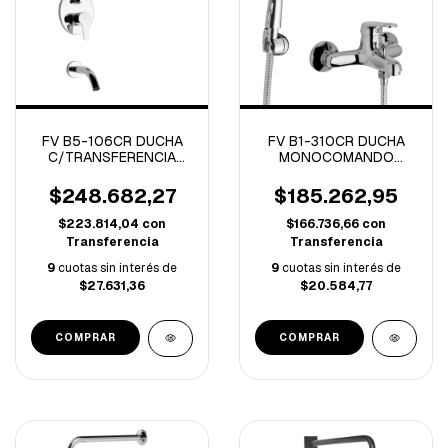
FV B5-106CR DUCHA
FV B1-310CR DUCHA
C/TRANSFERENCIA
MONOCOMANDO
MONOCOMANDO
EXTERIOR
PUELO CROMO
C/TRANSFERENCIA
$248.682,27
$185.262,95
ARIZONA CROMO
$223.814,04
con
$166.736,66
con
Transferencia
Transferencia
9
cuotas sin interés de
9
cuotas sin interés de
$27.631,36
$20.584,77