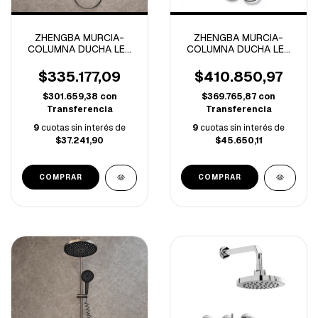
ZHENGBA MURCIA-
ZHENGBA MURCIA-
COLUMNA DUCHA LED
COLUMNA DUCHA LED
TEMPERATURA
PANTALLA DIGITAL
AJUSTABLE GREY-
GREY-4131-
$335.177,09
$410.850,97
4150B-
$301.659,38
con
$369.765,87
con
Transferencia
Transferencia
9
cuotas sin interés de
9
cuotas sin interés de
$37.241,90
$45.650,11