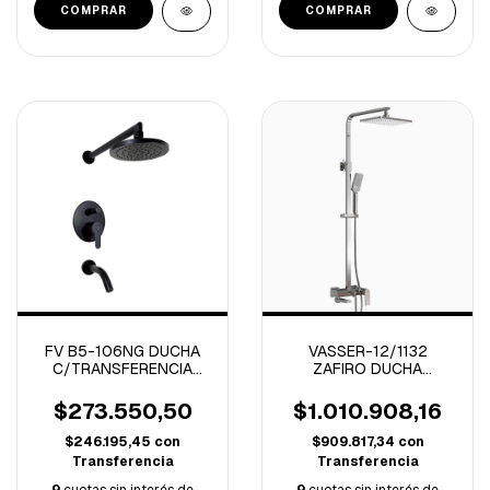
FV B5-106NG DUCHA
VASSER-12/1132
C/TRANSFERENCIA
ZAFIRO DUCHA
MONOCOMANDO
EXTERIOR CON BARRAL
PUELO NEGRO
CROMO
$273.550,50
$1.010.908,16
$246.195,45
con
$909.817,34
con
Transferencia
Transferencia
9
cuotas sin interés de
9
cuotas sin interés de