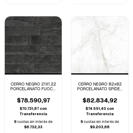
CERRO NEGRO 21X1.22
CERRO NEGRO 82x82
PORCELANATO FUOCO
PORCELANATO SPIDER
-CAJA DE 2.02 M2
NATURAL
RECT.-2.69M/C
$78.590,97
$82.834,92
$70.731,87
con
$74.551,43
con
Transferencia
Transferencia
9
cuotas sin interés de
9
cuotas sin interés de
$8.732,33
$9.203,88