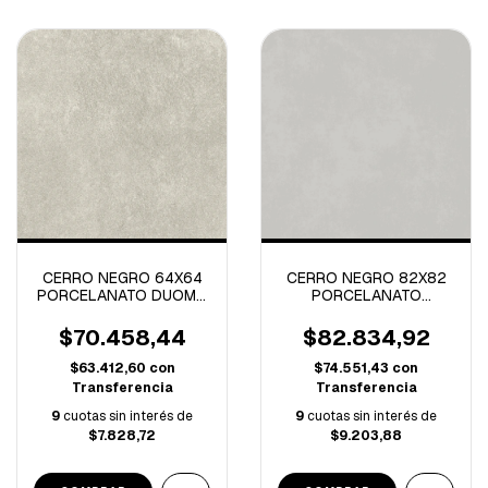
CERRO NEGRO 64X64
CERRO NEGRO 82X82
PORCELANATO DUOMO
PORCELANATO
GREIGE TAAD 2.87M/C
METROPOLIS PLATA
NATURAL-2.69M/C
$70.458,44
$82.834,92
$63.412,60
con
$74.551,43
con
Transferencia
Transferencia
9
cuotas sin interés de
9
cuotas sin interés de
$7.828,72
$9.203,88