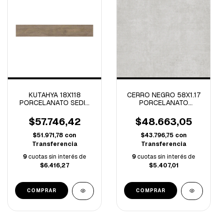
KUTAHYA 18X118
CERRO NEGRO 58X1.17
PORCELANATO SEDIR
PORCELANATO
OAK -1.27 M/C-
LONDON TIZA NATURAL
RECTIFICADO-1.35M/C
$57.746,42
$48.663,05
$51.971,78
con
$43.796,75
con
Transferencia
Transferencia
9
cuotas sin interés de
9
cuotas sin interés de
$6.416,27
$5.407,01