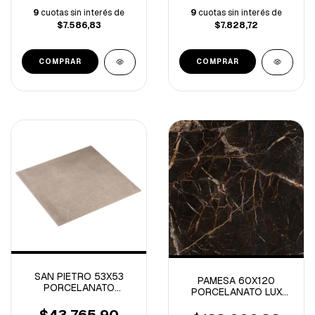
9
cuotas sin interés de
9
cuotas sin interés de
$7.586,83
$7.828,72
SAN PIETRO 53X53
PAMESA 60X120
PORCELANATO
PORCELANATO LUX
CEMENTO GRIS
LAURANTS BROWN
SATINADO 1° -2M/C
PULIDO RECT-1.44M/C