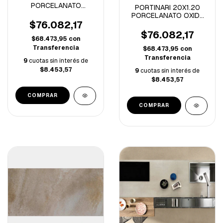
PORCELANATO
PORTINARI 20X1.20
CHAPLIN BK NATURAL
PORCELANATO OXIDE
RECTIFICADO-1.33M/C
$76.082,17
HD BK LAP. -1.33M/C
$76.082,17
$68.473,95
con
Transferencia
$68.473,95
con
Transferencia
9
cuotas sin interés de
$8.453,57
9
cuotas sin interés de
$8.453,57