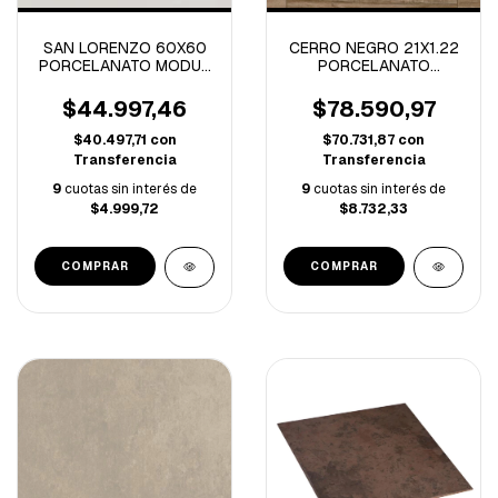
SAN LORENZO 60X60
CERRO NEGRO 21X1.22
PORCELANATO MODUS
PORCELANATO
ART TIZA -1.80M/C
MADERA LAPACHO -
CAJA DE 2.02 M2
$44.997,46
$78.590,97
$40.497,71
con
$70.731,87
con
Transferencia
Transferencia
9
cuotas sin interés de
9
cuotas sin interés de
$4.999,72
$8.732,33