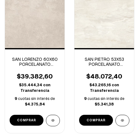
SAN LORENZO 60X60
SAN PIETRO 53X53
PORCELANATO
PORCELANATO
CONTRACTILE CLINKER
CALIPSO WHITE
ARENA-1.80M/C
BRILLANTE 1° -2M/C
$39.382,60
$48.072,40
$35.444,34
con
$43.265,16
con
Transferencia
Transferencia
9
cuotas sin interés de
9
cuotas sin interés de
$4.375,84
$5.341,38