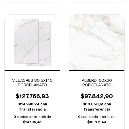
VILLAGRES 80.5X140
ALBERDI 60X60
PORCELANATO
PORCELANATO
CASTELLAMARE
CALACATA BEIGE
BIANCO PULIDO
PULIDO RECTIFICADO 1º
$127.766,93
$97.842,90
-2.25M/C
-2.88 M/C-
$114.990,24
con
$88.058,61
con
Transferencia
Transferencia
9
cuotas sin interés de
9
cuotas sin interés de
$14.196,33
$10.871,43