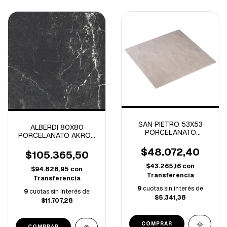
SAN PIETRO 53X53
ALBERDI 80X80
PORCELANATO
PORCELANATO AKROS
CALIPSO GRIS CLARO
BLACK PULIDO ECO
BRILLANTE 1° -2M/C
$48.072,40
RECTIFICADO 1º
$105.365,50
-2.56M/C
$43.265,16
con
$94.828,95
con
Transferencia
Transferencia
9
cuotas sin interés de
9
cuotas sin interés de
$5.341,38
$11.707,28