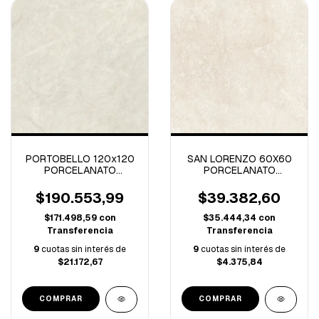
PORTOBELLO 120x120
SAN LORENZO 60X60
PORCELANATO
PORCELANATO
CRISTALLO BIANCO ST
CONTRACTILE LUGANO
NATURAL
BEIGE-1.80M/C
$190.553,99
$39.382,60
RECTIFICADO-2.87 M/C
$171.498,59
con
$35.444,34
con
Transferencia
Transferencia
9
cuotas sin interés de
9
cuotas sin interés de
$21.172,67
$4.375,84