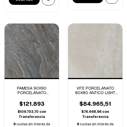
PAMESA 90X90
VITE PORCELANATO
PORCELANATO
80X80 ANTICO LIGHT
MANAOS EARTH RECT-
GREY NATURAL 1º -1.92
1.62M/C
M/C
$121.893
$84.965,51
$109.703,70
con
$76.468,96
con
Transferencia
Transferencia
9
cuotas sin interés de
9
cuotas sin interés de