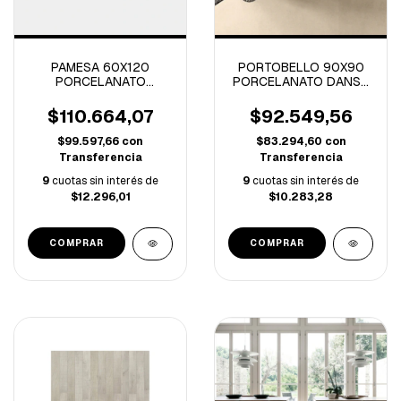
PAMESA 60X120
PORTOBELLO 90X90
PORCELANATO
PORCELANATO DANSK
K.STONE DESERT
CEMENT ROPE
-1.44M/C
NATURAL R-1.61M/C
$110.664,07
$92.549,56
$99.597,66
con
$83.294,60
con
Transferencia
Transferencia
9
cuotas sin interés de
9
cuotas sin interés de
$12.296,01
$10.283,28