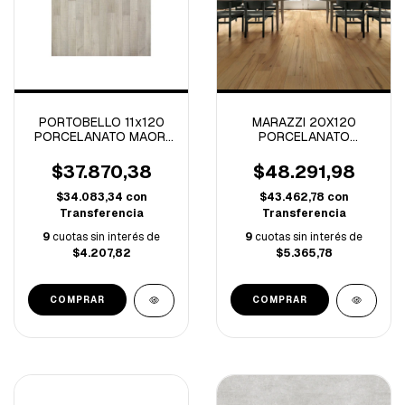
PORTOBELLO 11x120
MARAZZI 20X120
PORCELANATO MAORI
PORCELANATO
ROPE R-0.66 M/C
TREVERKLIFE HONEY
RECT.-00MQYM03-
$37.870,38
$48.291,98
0.72M/C
$34.083,34
con
$43.462,78
con
Transferencia
Transferencia
9
cuotas sin interés de
9
cuotas sin interés de
$4.207,82
$5.365,78