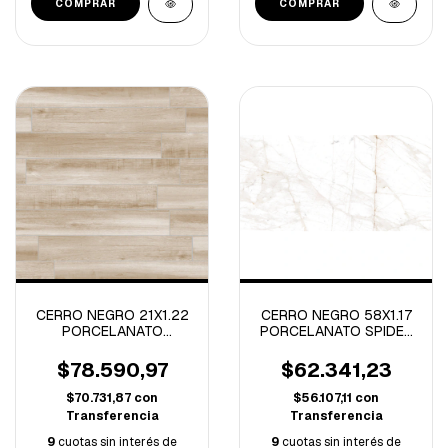
CERRO NEGRO 21X1.22
CERRO NEGRO 58X1.17
PORCELANATO
PORCELANATO SPIDER
MADERA OLMO -CAJA
PULIDO-1.35M/C
DE 2.02 M2
$78.590,97
$62.341,23
$70.731,87
con
$56.107,11
con
Transferencia
Transferencia
9
cuotas sin interés de
9
cuotas sin interés de