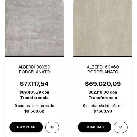
ALBERDI 80X80
ALBERDI 60X60
PORCELANATO
PORCELANATO
BRICKELL GREY ECO
MANHATTAN DARK
RECTIFICADO 1º
RECTIFICADO 1º -2.88
$77.117,54
$69.020,09
-2.56M/C
M/C-
$69.405,79
con
$62.118,08
con
Transferencia
Transferencia
9
cuotas sin interés de
9
cuotas sin interés de
$8.568,62
$7.668,90