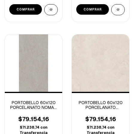
PORTOBELLO 60x120
PORTOBELLO 60x120
PORCELANATO NOMAD
PORCELANATO
GREY NATURAL R-1.43
AETERNA BIANCO ST
NAT R-1.43
$79.154,16
$79.154,16
$71.238,74
con
$71.238,74
con
Transferencia
Transferencia