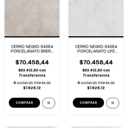
CERRO NEGRO 64X64
CERRO NEGRO 64X64
PORCELANATO BRERA
PORCELANATO LIFE
SAND RECTIFICADO-
TIZA RECTIFICADO-
2.87M/C
2.87M/C
$70.458,44
$70.458,44
$63.412,60
con
$63.412,60
con
Transferencia
Transferencia
9
cuotas sin interés de
9
cuotas sin interés de
$7.828,72
$7.828,72