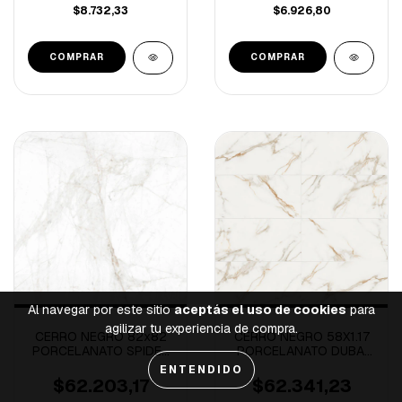
$8.732,33
$6.926,80
Al navegar por este sitio
aceptás el uso de cookies
para
agilizar tu experiencia de compra.
CERRO NEGRO 82x82
CERRO NEGRO 58X1.17
PORCELANATO SPIDER
PORCELANATO DUBAI
NATURAL
PULIDO RECTIFICADO-
ENTENDIDO
RECTIFICADO-2.02M/C
1.35M/C
$62.203,17
$62.341,23