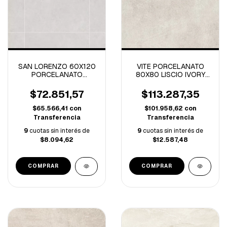
SAN LORENZO 60X120
VITE PORCELANATO
PORCELANATO
80X80 LISCIO IVORY
CONTRACTILE CLINKER
ECO NATURAL 1º -2.56
GRIS-2.16M/C
M/C
$72.851,57
$113.287,35
$65.566,41
con
$101.958,62
con
Transferencia
Transferencia
9
cuotas sin interés de
9
cuotas sin interés de
$8.094,62
$12.587,48