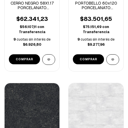
CERRO NEGRO 58X1.17
PORTOBELLO 60x120
PORCELANATO
PORCELANATO
PARTENON PULIDO
CONCRETO CINZA
RECT. -1.35M/C
RECTIFICADO -1.43
$62.341,23
$83.501,65
$56.107,11
con
$75.151,49
con
Transferencia
Transferencia
9
cuotas sin interés de
9
cuotas sin interés de
$6.926,80
$9.277,96