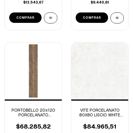
$13.543,67
$9.440,61
PORTOBELLO 20x120
VITE PORCELANATO
PORCELANATO
80X80 LISCIO WHITE
IBIRAPUERA MIX
NATURAL 1º -1.92 M/C
NATURAL RECT. -1.19
$68.285,82
$84.965,51
M/C