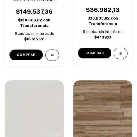
PATAGONICO COBRE
ECO PULIDO 1º-
-1.69M/C
$36.982,13
-2.16M/C-
$149.537,36
$33.283,92
con
$134.583,62
con
Transferencia
Transferencia
9
cuotas sin interés de
9
cuotas sin interés de
$4.109,13
$16.615,26