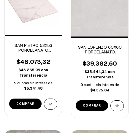
SAN PIETRO 53X53
SAN LORENZO 60X60
PORCELANATO
PORCELANATO
MARMOL CARRARA
CONTRACTILE CLINKER
BRILLANTE 1° -2M/C
$48.073,32
GRIS-1.80M/C
$39.382,60
$43.265,99
con
$35.444,34
con
Transferencia
Transferencia
9
cuotas sin interés de
9
cuotas sin interés de
$5.341,48
$4.375,84