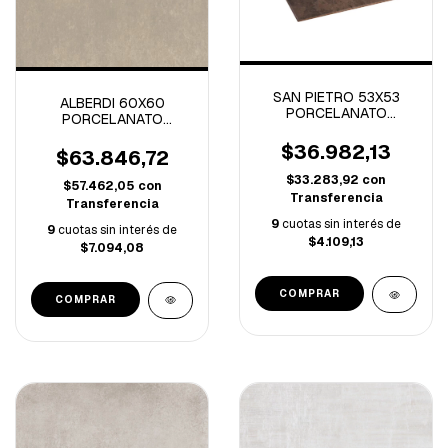
SAN PIETRO 53X53
ALBERDI 60X60
PORCELANATO
PORCELANATO
PATAGONICO
METROPOLITAN GREY
MERCURIO -1.69M/C
$36.982,13
RECTIFICADO 1º -2.88
$63.846,72
M/C-
$33.283,92
con
$57.462,05
con
Transferencia
Transferencia
9
cuotas sin interés de
9
cuotas sin interés de
$4.109,13
$7.094,08