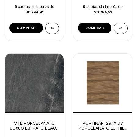
9
cuotas sin interés de
9
cuotas sin interés de
$8.794,91
$8.794,91
VITE PORCELANATO
PORTINARI 29.1X1.17
80X80 ESTRATO BLACK
PORCELANATO LUTHIER
GRP 1º -1.92M/C
L.MIX NATURAL R-1.36M