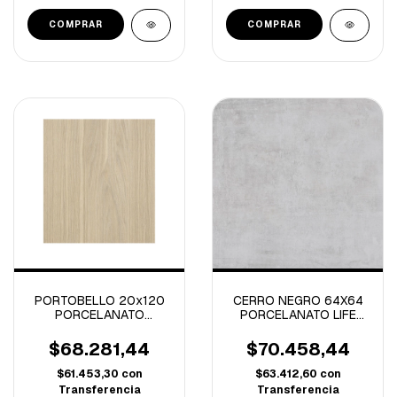
PORTOBELLO 20x120
CERRO NEGRO 64X64
PORCELANATO
PORCELANATO LIFE
AVANTGARDE CLAIR
GRIS RECTIFICADO-
NATURAL R-1.19M
2.87M/C
$68.281,44
$70.458,44
$61.453,30
con
$63.412,60
con
Transferencia
Transferencia