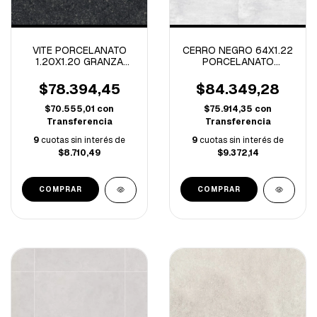
VITE PORCELANATO
CERRO NEGRO 64X1.22
1.20X1.20 GRANZA
PORCELANATO
BLACK OUT 1º
CEMENTO BLANCO
-1.44M/C
NATURAL.-2.34M/C
$78.394,45
$84.349,28
$70.555,01
con
$75.914,35
con
Transferencia
Transferencia
9
cuotas sin interés de
9
cuotas sin interés de
$8.710,49
$9.372,14