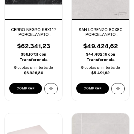
CERRO NEGRO 58X1.17
SAN LORENZO 80X80
PORCELANATO
PORCELANATO
PORTORO PULIDO-
CONTRACTILE CLINKER
1.35M/C
GRIS-1.92M/C
$62.341,23
$49.424,62
$56.107,11
con
$44.482,16
con
Transferencia
Transferencia
9
cuotas sin interés de
9
cuotas sin interés de
$6.926,80
$5.491,62